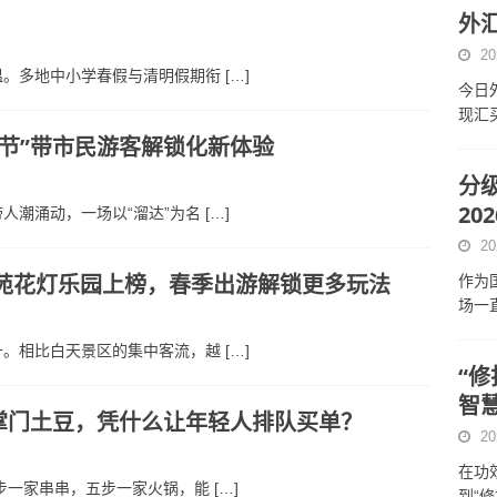
外汇
20
温。多地中小学春假与清明假期衔
[…]
今日外
现汇
节”带市民游客解锁化新体验
分
2
人潮涌动，一场以“溜达”为名
[…]
20
博苑花灯乐园上榜，春季出游解锁更多玩法
作为
场一
升。相比白天景区的集中客流，越
[…]
“
智
掌门土豆，凭什么让年轻人排队买单？
20
在功
步一家串串，五步一家火锅，能
[…]
到“