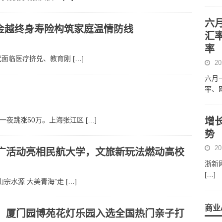
六
金越终身寿险构筑家庭温情防线
汇
率
一代面临医疗挤兑、教育刚
[…]
20
六月
率、
增长
房一夜跳涨50万。上海张江区
[…]
势
20
推广活动亮相民航大学，文旅新玩法燃动高校
浙新网
[…]
山宗水源 大美青海”走
[…]
商业
布：厦门园博苑花灯乐园入选全国热门亲子打