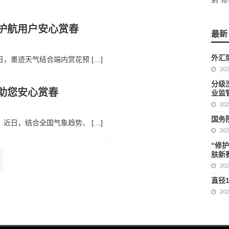
护航用户安心赏春
最新
外汇牌
近日，墨迹天气结合端内赏花预
[…]
20
分级
助您安心赏春
业监
20
国务
临。近日，结合全国气象趋势、
[…]
20
“修
肤新
20
直径
20