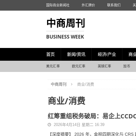
国际商业新闻社
外汇牌价
联系我们
关
中商周刊
BUSINESS WEEK
首页
新闻/资讯
经济/产业
商业
美元汇率
欧元汇率
英镑汇率
加币
中商周刊
商业/消费
商业/消费
红筹重组税务破局：易企上CCD
2026年4月14日 星期二 16:39
【深度摘要】 2026 年，金税四期深化与 CR