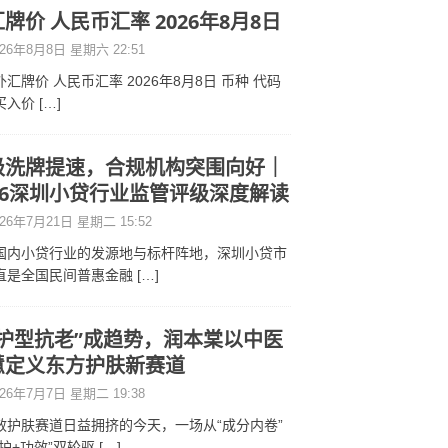
牌价 人民币汇率 2026年8月8日
26年8月8日 星期六 22:51
汇牌价 人民币汇率 2026年8月8日 币种 代码
买入价
[…]
级洗牌提速，合规机构突围向好｜
026深圳小贷行业监管评级深度解读
26年7月21日 星期二 15:52
国内小贷行业的发源地与标杆阵地，深圳小贷市
直是全国民间普惠金融
[…]
修护型抗老”成趋势，润本棠以中医
慧定义东方护肤新赛道
26年7月7日 星期二 19:38
效护肤赛道日益拥挤的今天，一场从“成分内卷”
修护+功效”双轮驱
[…]