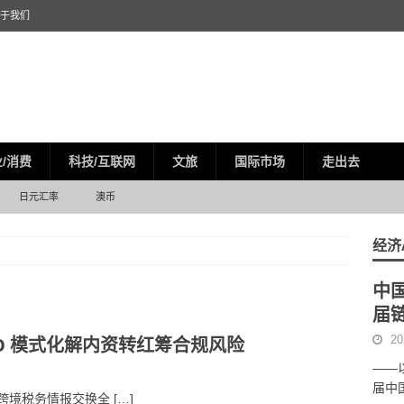
于我们
/消费
科技/互联网
文旅
国际市场
走出去
日元汇率
澳币
经济
中
届
O 模式化解内资转红筹合规风险
20
——
届中
S 跨境税务情报交换全
[…]