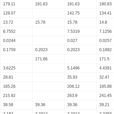
179.11
181.63
181.63
180.83
128.07
142.75
134.41
13.72
15.78
15.78
14.8
6.7552
7.5319
7.1256
0.0244
0.027
0.0257
0.1759
0.2023
0.2023
0.1892
171.66
171.5
3.6225
5.1496
4.4391
28.81
35.93
32.47
165.26
206.12
185.88
215.92
263.9
241.45
38.58
39.36
39.36
39.21
2.187
2.2312
2.2312
2.2383