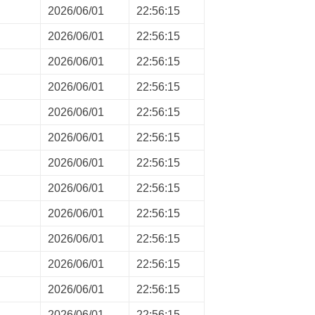
2026/06/01
22:56:15
2026/06/01
22:56:15
2026/06/01
22:56:15
2026/06/01
22:56:15
2026/06/01
22:56:15
2026/06/01
22:56:15
2026/06/01
22:56:15
2026/06/01
22:56:15
2026/06/01
22:56:15
2026/06/01
22:56:15
2026/06/01
22:56:15
2026/06/01
22:56:15
2026/06/01
22:56:15