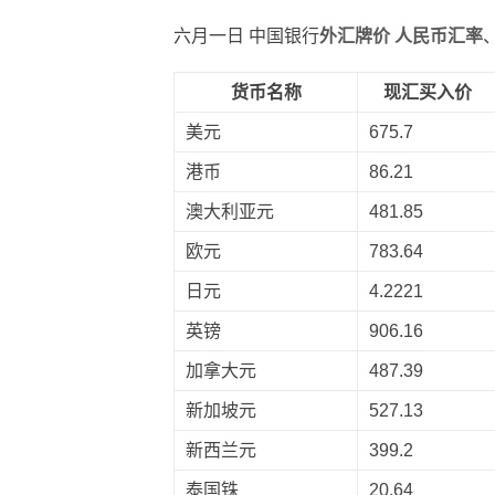
六月一日 中国银行
外汇牌价
人民币汇率
货币名称
现汇买入价
美元
675.7
港币
86.21
澳大利亚元
481.85
欧元
783.64
日元
4.2221
英镑
906.16
加拿大元
487.39
新加坡元
527.13
新西兰元
399.2
泰国铢
20.64