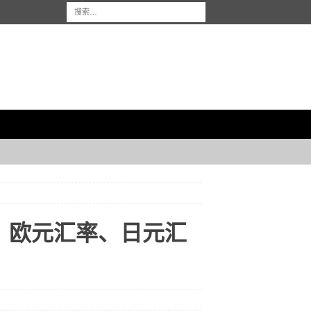
、欧元汇率、日元汇