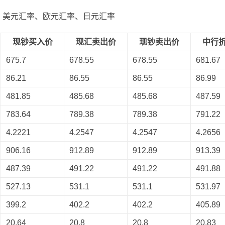
、美元汇率、欧元汇率、日元汇率
现钞买入价
现汇卖出价
现钞卖出价
中行
675.7
678.55
678.55
681.67
86.21
86.55
86.55
86.99
481.85
485.68
485.68
487.59
783.64
789.38
789.38
791.22
4.2221
4.2547
4.2547
4.2656
906.16
912.89
912.89
913.39
487.39
491.22
491.22
491.88
527.13
531.1
531.1
531.97
399.2
402.2
402.2
405.89
20.64
20.8
20.8
20.83