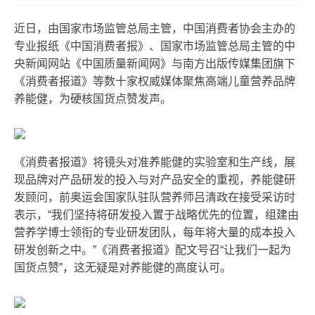
近日，由国家市场监管总局主管，中国消费者协会主办的
专业报纸《中国消费者报》、国家市场监管总局主管的中
央新闻网站《中国质量新闻网》与南方出版传媒集团旗下
《消费者报道》等数十家权威媒体聚焦高端儿童营养品牌
养能健，为硬核国货点赞发声。
《消费者报道》将镜头对准养能健的实验室和生产线，展
现品牌对产品研发的投入与对产品安全的重视，养能健研
发顾问，前奥运会国家队驻队营养师吕清政在接受采访时
表示，“我们坚持将研发投入置于战略优先的位置，组建由
营养学博士领衔的专业研发团队，每年将大量的成本投入
研发创新之中。”《消费者报道》配文号召“让我们一起为
国货点赞”，这无疑是对养能健的高度认可。