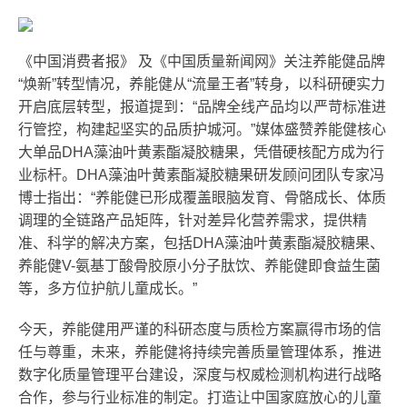
《中国消费者报》 及《中国质量新闻网》关注养能健品牌
“焕新”转型情况，养能健从“流量王者”转身，以科研硬实力
开启底层转型，报道提到：“品牌全线产品均以严苛标准进
行管控，构建起坚实的品质护城河。”媒体盛赞养能健核心
大单品DHA藻油叶黄素酯凝胶糖果，凭借硬核配方成为行
业标杆。DHA藻油叶黄素酯凝胶糖果研发顾问团队专家冯
博士指出：“养能健已形成覆盖眼脑发育、骨骼成长、体质
调理的全链路产品矩阵，针对差异化营养需求，提供精
准、科学的解决方案，包括DHA藻油叶黄素酯凝胶糖果、
养能健V-氨基丁酸骨胶原小分子肽饮、养能健即食益生菌
等，多方位护航儿童成长。”
今天，养能健用严谨的科研态度与质检方案赢得市场的信
任与尊重，未来，养能健将持续完善质量管理体系，推进
数字化质量管理平台建设，深度与权威检测机构进行战略
合作，参与行业标准的制定。打造让中国家庭放心的儿童