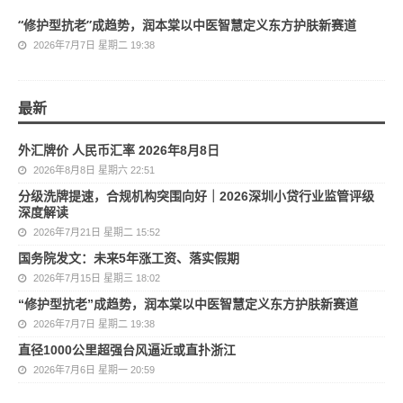
“修护型抗老”成趋势，润本棠以中医智慧定义东方护肤新赛道
2026年7月7日 星期二 19:38
最新
外汇牌价 人民币汇率 2026年8月8日
2026年8月8日 星期六 22:51
分级洗牌提速，合规机构突围向好｜2026深圳小贷行业监管评级
深度解读
2026年7月21日 星期二 15:52
国务院发文：未来5年涨工资、落实假期
2026年7月15日 星期三 18:02
“修护型抗老”成趋势，润本棠以中医智慧定义东方护肤新赛道
2026年7月7日 星期二 19:38
直径1000公里超强台风逼近或直扑浙江
2026年7月6日 星期一 20:59