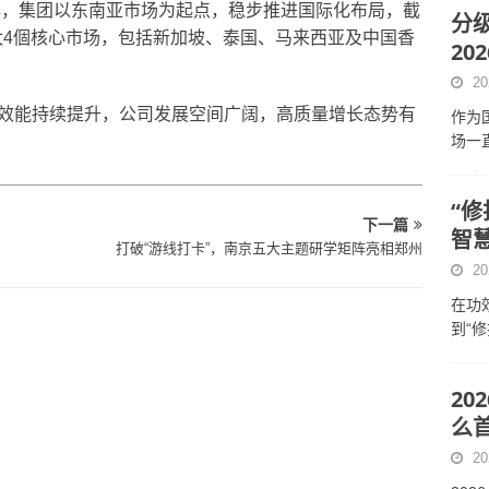
元年，集团以东南亚市场为起点，稳步推进国际化布局，截
分
亚太4個核心市场，包括新加坡、泰国、马来西亚及中国香
2
20
效能持续提升，公司发展空间广阔，高质量增长态势有
作为
场一
“
下一篇
智
打破“游线打卡”，南京五大主题研学矩阵亮相郑州
20
在功
到“
20
么首
20