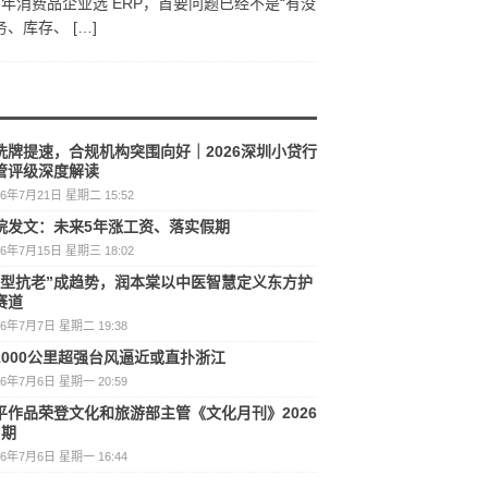
6 年消费品企业选 ERP，首要问题已经不是“有没
务、库存、
[…]
洗牌提速，合规机构突围向好｜2026深圳小贷行
管评级深度解读
26年7月21日 星期二 15:52
院发文：未来5年涨工资、落实假期
26年7月15日 星期三 18:02
护型抗老”成趋势，润本棠以中医智慧定义东方护
赛道
26年7月7日 星期二 19:38
1000公里超强台风逼近或直扑浙江
26年7月6日 星期一 20:59
平作品荣登文化和旅游部主管《文化月刊》2026
月期
26年7月6日 星期一 16:44