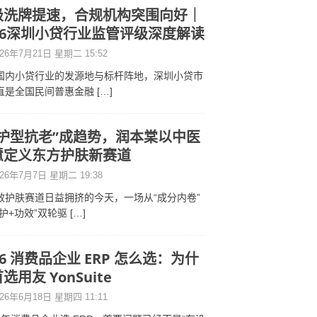
级洗牌提速，合规机构突围向好｜
026深圳小贷行业监管评级深度解读
26年7月21日 星期二 15:52
国内小贷行业的发源地与标杆阵地，深圳小贷市
直是全国民间普惠金融
[…]
修护型抗老”成趋势，润本棠以中医
慧定义东方护肤新赛道
26年7月7日 星期二 19:38
效护肤赛道日益拥挤的今天，一场从“成分内卷”
修护+功效”双轮驱
[…]
26 消费品企业 ERP 怎么选：为什
选用友 YonSuite
26年6月18日 星期四 11:11