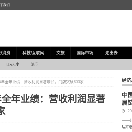
于我们
/消费
科技/互联网
文旅
国际市场
走出去
日元汇率
澳币
经济
25年全年业绩：营收利润显著增长，门店突破600家
中
5年全年业绩：营收利润显著
届
家
20
——
届中