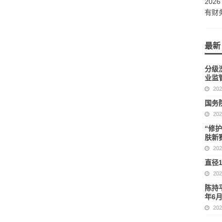
202
有财
最新
分级
业监
20
国务
20
“修
肤新
20
直径
20
陈持
年6
20