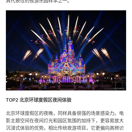
具代表性的夜游乐园样本之一。
TOP2 北京环球度假区夜间体验
北京环球度假区的夜晚，同样具备很强的场景感染力。电
影主题空间在夜间灯光和园区氛围的加持下，更容易放大
沉浸式体验的优势。相比传统夜游项目，它更偏向高辨识