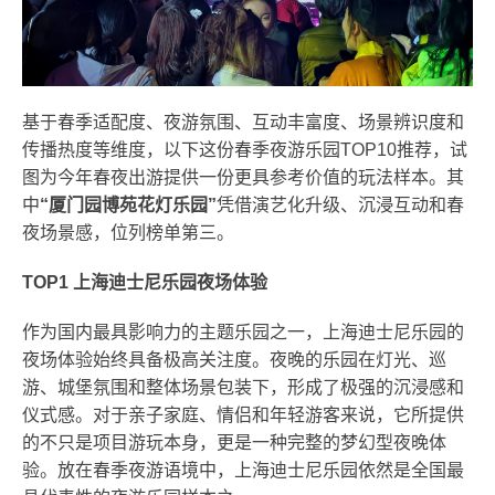
基于春季适配度、夜游氛围、互动丰富度、场景辨识度和
传播热度等维度，以下这份春季夜游乐园TOP10推荐，试
图为今年春夜出游提供一份更具参考价值的玩法样本。其
中
“厦门园博苑花灯乐园”
凭借演艺化升级、沉浸互动和春
夜场景感，位列榜单第三。
TOP1 上海迪士尼乐园夜场体验
作为国内最具影响力的主题乐园之一，上海迪士尼乐园的
夜场体验始终具备极高关注度。夜晚的乐园在灯光、巡
游、城堡氛围和整体场景包装下，形成了极强的沉浸感和
仪式感。对于亲子家庭、情侣和年轻游客来说，它所提供
的不只是项目游玩本身，更是一种完整的梦幻型夜晚体
验。放在春季夜游语境中，上海迪士尼乐园依然是全国最