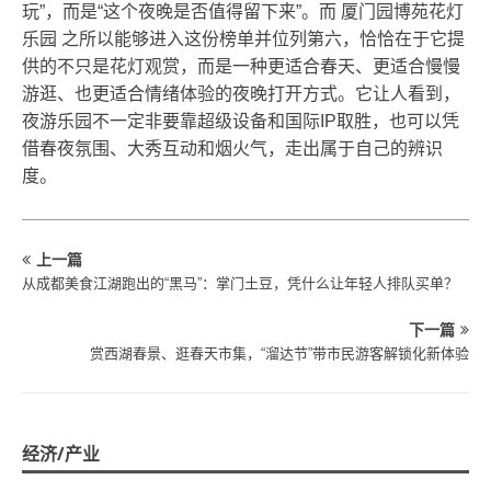
玩”，而是“这个夜晚是否值得留下来”。而 厦门园博苑花灯
乐园 之所以能够进入这份榜单并位列第六，恰恰在于它提
供的不只是花灯观赏，而是一种更适合春天、更适合慢慢
游逛、也更适合情绪体验的夜晚打开方式。它让人看到，
夜游乐园不一定非要靠超级设备和国际IP取胜，也可以凭
借春夜氛围、大秀互动和烟火气，走出属于自己的辨识
度。
上一篇
从成都美食江湖跑出的“黑马”：掌门土豆，凭什么让年轻人排队买单？
下一篇
赏西湖春景、逛春天市集，“溜达节”带市民游客解锁化新体验
经济/产业