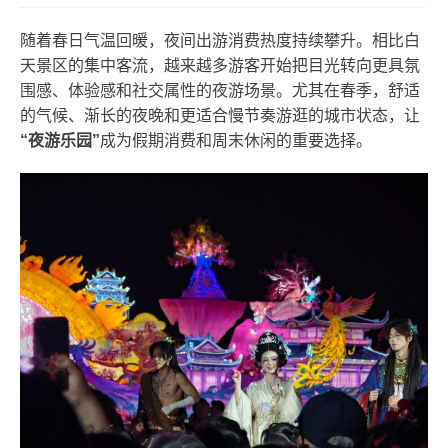
随着春日气温回暖，夜间出游消费热度持续攀升。相比白
天景区的集中客流，越来越多游客开始把目光转向更具氛
围感、体验感和社交属性的夜游场景。尤其在春季，舒适
的气候、渐长的夜晚和更适合慢节奏游逛的城市状态，让
“夜游乐园”
成为假期消费和周末休闲的重要选择。