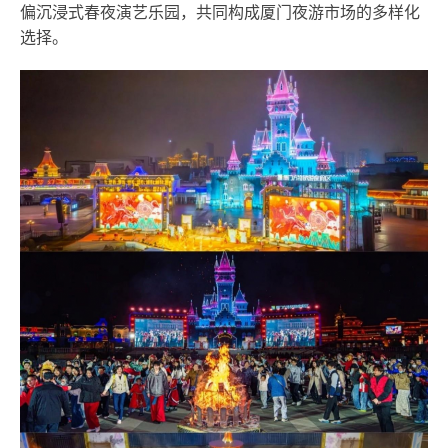
偏沉浸式春夜演艺乐园，共同构成厦门夜游市场的多样化
选择。