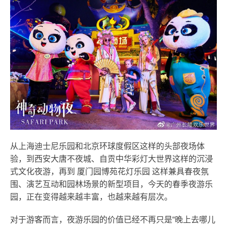
从上海迪士尼乐园和北京环球度假区这样的头部夜场体
验，到西安大唐不夜城、自贡中华彩灯大世界这样的沉浸
式文化夜游，再到 厦门园博苑花灯乐园 这样兼具春夜氛
围、演艺互动和园林场景的新型项目，今天的春季夜游乐
园，正在变得越来越丰富，也越来越有层次。
对于游客而言，夜游乐园的价值已经不再只是“晚上去哪儿