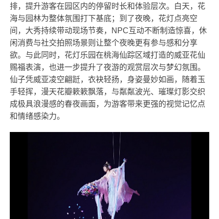
排，提升游客在园区内的停留时长和体验层次。白天，花
海与园林为整体氛围打下基底；到了夜晚，花灯点亮空
间，大秀持续带动现场节奏，NPC互动不断制造惊喜，休
闲消费与社交拍照场景则让整个夜晚更有参与感和分享
欲。与此同时，花灯乐园在桃海仙踪区域打造的威亚花仙
赐福表演，也进一步提升了夜游的观赏层次与梦幻氛围。
仙子凭威亚凌空翩跹，衣袂轻扬，身姿曼妙如画，随着玉
手轻挥，漫天花瓣簌簌飘落，与粼粼波光、璀璨灯影交织
成极具浪漫感的春夜画面，为游客带来更强的视觉记忆点
和情绪感染力。