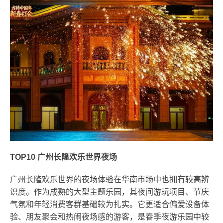
TOP10 广州长隆欢乐世界夜场
广州长隆欢乐世界的夜场体验在华南市场中也拥有较高辨
识度。作为成熟的大型主题乐园，其夜间游玩项目、节庆
气氛和年轻消费客群基础较为扎实。它更适合偏爱设备体
验、朋友聚会和热闹夜场感的游客，是春季夜游乐园中较