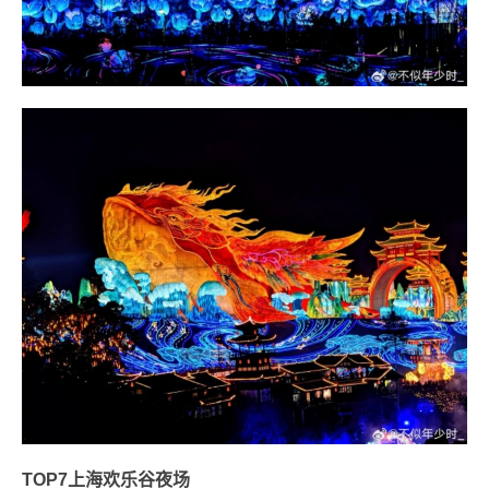
TOP7上海欢乐谷夜场