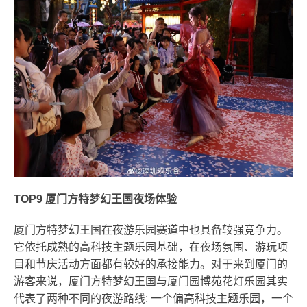
TOP9 厦门方特梦幻王国夜场体验
厦门方特梦幻王国在夜游乐园赛道中也具备较强竞争力。
它依托成熟的高科技主题乐园基础，在夜场氛围、游玩项
目和节庆活动方面都有较好的承接能力。对于来到厦门的
游客来说，厦门方特梦幻王国与厦门园博苑花灯乐园其实
代表了两种不同的夜游路线: 一个偏高科技主题乐园，一个