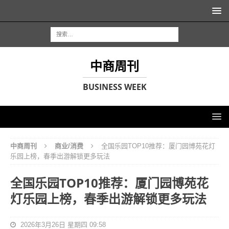
中商周刊
BUSINESS WEEK
中商周刊
商业/消费
全国乐园TOP10推荐：厦门园博苑花灯
乐园上榜，春季出游解锁更多玩法
全国乐园TOP10推荐：厦门园博苑花
灯乐园上榜，春季出游解锁更多玩法
2026年3月26日 星期四 09:58